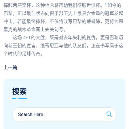
捧起两座奖杯，这种信念将帮助我们征服世俱杯。" 如今的
巴黎，正以最佳状态向俱乐部历史上最具含金量的冠军发起
冲击。若能最终捧杯，不仅将改写巴黎的荣誉簿，更将为恩
里克的战术革命画上完美句号。
这场 4-0 的大胜，既是对去年失利的复仇，更是巴黎迈
向新王朝的宣言。维蒂尼亚与他的队友们，正在书写属于这
个时代的足球传奇。
上一篇
搜索