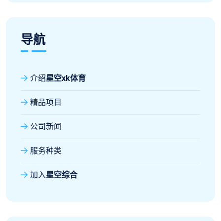
导航
介绍
星空xk体育
精品项目
公司新闻
服务种类
加入
星空综合