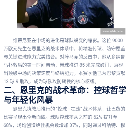
维蒂尼亚在中场的进化是球队蜕变的缩影。这位 9000
万欧元先生在恩里克的战术体系中，将精准传球、防守覆盖
与关键进球能力完美结合。对阵马竞的反击中，他从多纳鲁
马扑救后的第一时间启动，带球推进 85 米完成破门，展现
出顶级中场的决策速度与终结能力。本赛季他已为巴黎贡献
12 球 9 助攻，成为球队攻防转换的核心枢纽。
二、恩里克的战术革命：控球哲学
与年轻化风暴
恩里克执教后推行的 "控球 - 提速" 战术体系，让巴黎的
比赛呈现出全新面貌。球队控球率从之前的 62% 提升至
68%，场均创造绝佳机会数增加 37%，同时通过科纳特、穆