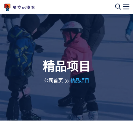
精品项目
公司首页
精品项目