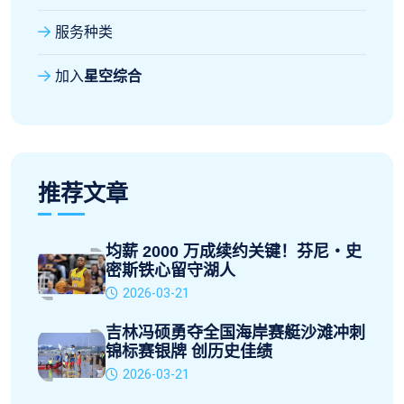
服务种类
加入
星空综合
推荐文章
均薪 2000 万成续约关键！芬尼・史
密斯铁心留守湖人
2026-03-21
吉林冯硕勇夺全国海岸赛艇沙滩冲刺
锦标赛银牌 创历史佳绩
2026-03-21