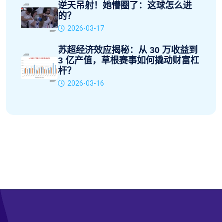
逆天吊射！她懵圈了：这球怎么进
的？
2026-03-17
苏超经济效应揭秘：从 30 万收益到
3 亿产值，草根赛事如何撬动财富杠
杆？
2026-03-16