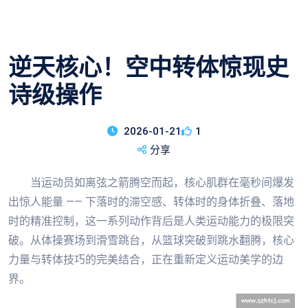
逆天核心！空中转体惊现史
诗级操作
2026-01-21
1
分享
当运动员如离弦之箭腾空而起，核心肌群在毫秒间爆发
出惊人能量 —— 下落时的滞空感、转体时的身体折叠、落地
时的精准控制，这一系列动作背后是人类运动能力的极限突
破。从体操赛场到滑雪跳台，从篮球突破到跳水翻腾，核心
力量与转体技巧的完美结合，正在重新定义运动美学的边
界。