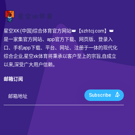
星空XK·(中国)综合体育官方网站👑【szhtcj.com】👑
是一家集官方网站、app官方下载、网页版、登录入
口、手机app下载、平台、网址、注册于一体的现代化
综合企业,星空xk体育将秉承以客户至上的宗旨,自成立
以来,深受广大用户信赖。
邮箱订阅
Subscribe